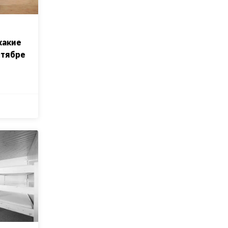
какие
нтябре