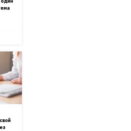
 один
тема
 свой
ез