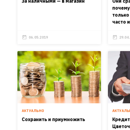
За наличными — в магазин
Они ср
почему
только
часто 
06.05.2019
29.04
АКТУАЛЬНО
АКТУАЛЬ
Сохранить и приумножить
Кредит
Цветоч