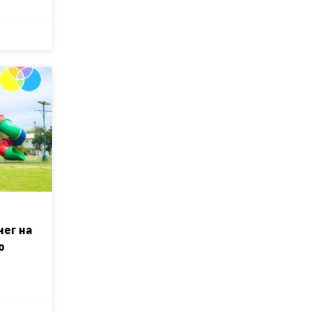
нег на
о