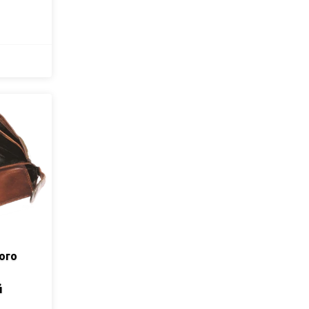
ого
й